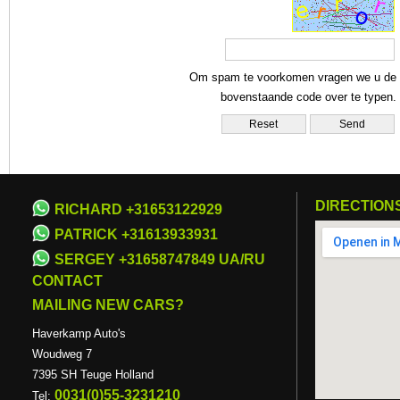
Om spam te voorkomen vragen we u de
bovenstaande code over te typen.
DIRECTION
RICHARD +31653122929
PATRICK +31613933931
SERGEY +31658747849 UA/RU
CONTACT
MAILING NEW CARS?
Haverkamp Auto's
Woudweg 7
7395 SH Teuge Holland
0031(0)55-3231210
Tel: